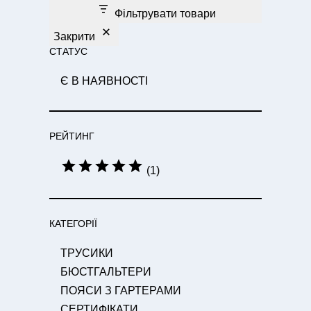
Фільтрувати товари
Закрити
СТАТУС
С
Є В НАЯВНОСТІ
Т
А
Т
РЕЙТИНГ
У
С
О
(1)
Ц
І
Н
КАТЕГОРІЇ
К
А
К
ТРУСИКИ
А
БЮСТГАЛЬТЕРИ
Т
ПОЯСИ З ГАРТЕРАМИ
Е
СЕРТИФІКАТИ