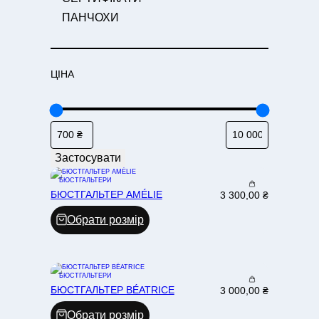
Г
ПАНЧОХИ
О
Р
І
ЦІНА
Я
Застосувати
БЮСТГАЛЬТЕРИ
БЮСТГАЛЬТЕР AMÉLIE
3 300,00
₴
Обрати розмір
БЮСТГАЛЬТЕРИ
БЮСТГАЛЬТЕР BÉATRICE
3 000,00
₴
Обрати розмір