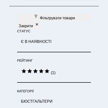
Фільтрувати товари
Закрити
СТАТУС
С
Є В НАЯВНОСТІ
Т
А
Т
РЕЙТИНГ
У
С
О
(1)
Ц
І
Н
КАТЕГОРІЇ
К
А
К
БЮСТГАЛЬТЕРИ
А