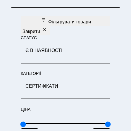
Фільтрувати товари
Закрити
СТАТУС
С
Є В НАЯВНОСТІ
Т
А
Т
КАТЕГОРІЇ
У
С
К
СЕРТИФІКАТИ
А
Т
Е
ЦІНА
Г
О
Р