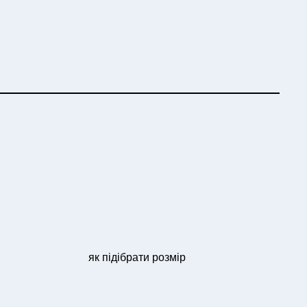
Л
Ь
К
І
С
Т
Ь
як підібрати розмір