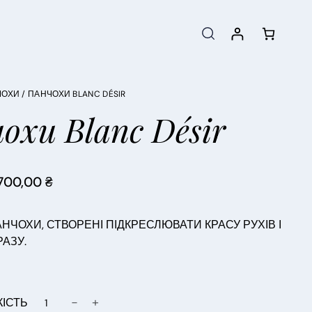
ЧОХИ
/ ПАНЧОХИ BLANC DÉSIR
охи Blanc Désir
700,00
₴
ПАНЧОХИ, СТВОРЕНІ ПІДКРЕСЛЮВАТИ КРАСУ РУХІВ І
РАЗУ.
−
+
КІСТЬ
П