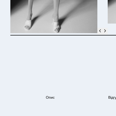
Опис
Відг