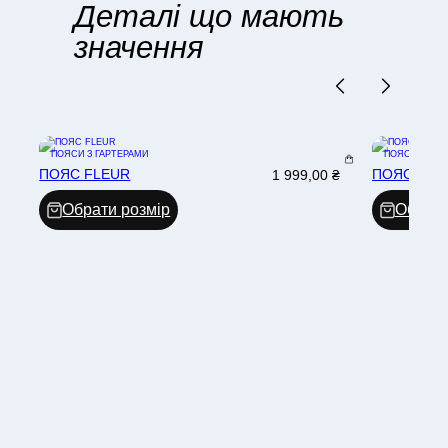
Деталі що мають
значення
ПОЯСИ З ГАРТЕРАМИ
ПОЯСИ З ГАР
ПОЯС FLEUR
ПОЯС JAC
1 999,00
₴
Обрати розмір
Обрати