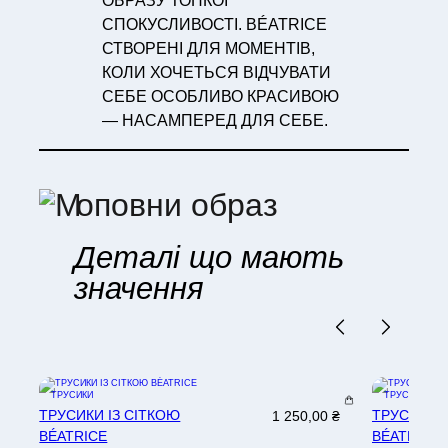
ОБРАЗУ ТОНКОЇ
СПОКУСЛИВОСТІ. BÉATRICE
СТВОРЕНІ ДЛЯ МОМЕНТІВ,
КОЛИ ХОЧЕТЬСЯ ВІДЧУВАТИ
СЕБЕ ОСОБЛИВО КРАСИВОЮ
— НАСАМПЕРЕД ДЛЯ СЕБЕ.
оповни образ
Деталі що мають
значення
ТРУСИКИ
ТРУСИКИ
ТРУСИКИ ІЗ СІТКОЮ
ТРУСИКИ І
1 250,00
₴
BÉATRICE
BÉATRICE